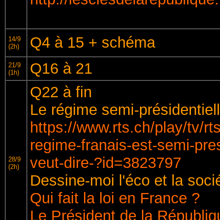
Q4 à 15 + schéma
14/9
(2h)
Q16 à 21
21/9
(1h)
Q22 à fin
Le régime semi-présidentiell
https://www.rts.ch/play/tv/rt
regime-franais-est-semi-pres
veut-dire-?id=3823797
28/9
(2h)
Dessine-moi l'éco et la socié
Qui fait la loi en France ?
Le Président de la Républiqu