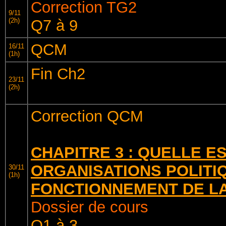
Correction TG2
9/11
(2h)
Q7 à 9
QCM
16/11
(1h)
Fin Ch2
23/11
(2h)
Correction QCM
CHAPITRE 3 : QUELLE E
ORGANISATIONS POLITI
30/11
(1h)
FONCTIONNEMENT DE LA
Dossier de cours
Q1 à 3