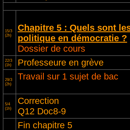
Chapitre 5 : Quels sont les
15/3
(2h)
politique en démocratie ?
Dossier de cours
Professeure en grève
22/3
(1h)
Travail sur 1 sujet de bac
29/3
(2h)
Correction
5/4
(1h)
Q12 Doc8-9
Fin chapitre 5