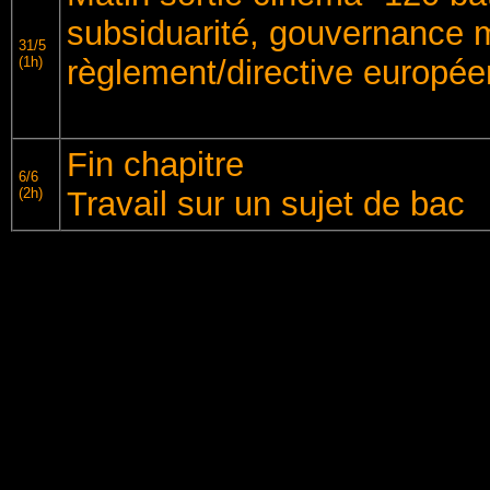
subsiduarité, gouvernance m
31/5
(1h)
règlement/directive europé
Fin chapitre
6/6
(2h)
Travail sur un sujet de bac