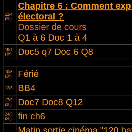
Chapitre 6 : Comment exp
électoral ?
12/4
(2h)
Dossier de cours
Q1 à 6 Doc 1 à 4
Doc5 q7 Doc 6 Q8
19/4
(1h)
Férié
10/5
(2h)
BB4
12/5
Doc7 Doc8 Q12
17/5
(1h)
fin ch6
24/5
(2h)
Matin sortie cinéma "120 ba