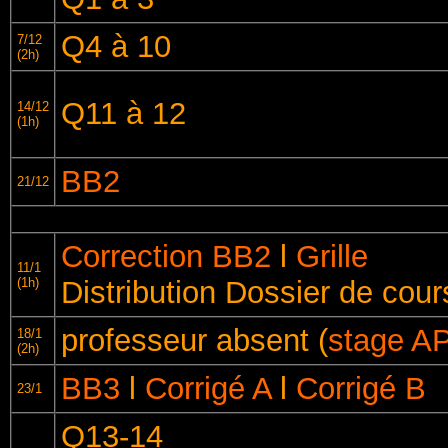
Q4 à 10
7/12
(2h)
Q11 à 12
14/12
(1h)
BB2
21/12
Correction BB2
l
Grille
11/1
(1h)
Distribution Dossier de cou
professeur absent (
stage A
18/1
(2h)
BB3
l
Corrigé A
l
Corrigé B
23/1
Q13-14