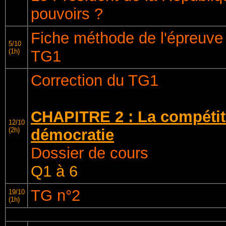
pouvoirs ?
Fiche méthode de l'épreuv
5/10
(1h)
TG1
Correction du TG1
CHAPITRE 2 : La compétiti
12/10
(2h)
démocratie
Dossier de cours
Q1 à 6
TG n°2
19/10
(1h)