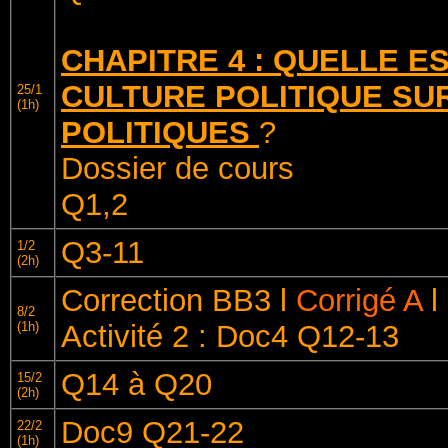
CHAPITRE 4 : QUELLE E
CULTURE POLITIQUE SU
25/1
(1h)
POLITIQUES
?
Dossier de cours
Q1,2
Q3-11
1/2
(2h)
Correction BB3 l
Corrigé A
l
8/2
(1h)
Activité 2 : Doc4 Q12-13
Q14 à Q20
15/2
(2h)
Doc9 Q21-22
22/2
(1h)