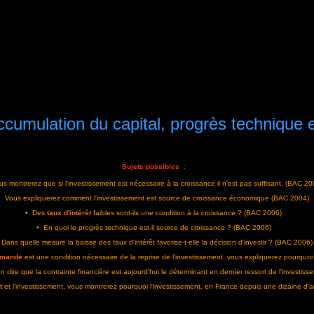
ccumulation du capital, progrès technique 
Sujets possibles
:
s montrerez que si l'investissement est nécessaire à la croissance il n'est pas suffisant. (BAC 20
• Vous expliquerez comment l'investissement est source de croissance économique (BAC 2004)
• Des
taux d'intérêt
faibles sont-ils une condition à la croissance ? (BAC 2006)
• En quoi le progrès technique est-il source de croissance ? (BAC 2006)
 Dans quelle mesure la baisse des taux d'intérêt favorise-t-elle la décision d'investir ? (BAC 2006)
emande
est une condition nécessaire de la reprise de l'investissement, vous expliquerez pourquoi
n dire que la contrainte financière est aujourd'hui le déterminant en dernier ressort de l'investiss
it
et l'investissement, vous montrerez pourquoi l'investissement, en France depuis une dizaine d'a