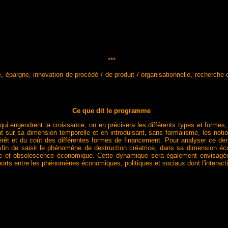
***
pée, épargne, innovation de procédé / de produit / organisationnelle, recherc
Ce que dit le programme
ui engendrent la croissance, on en précisera les différents types et formes,
tant sur sa dimension temporelle et en introduisant, sans formalisme, les not
érêt et du coût des différentes formes de financement. Pour analyser ce de
Afin de saisir le phénomène de destruction créatrice, dans sa dimension éc
ique et obsolescence économique. Cette dynamique sera également envisagée
les rapports entre les phénomènes économiques, politiques et sociaux dont l'inte