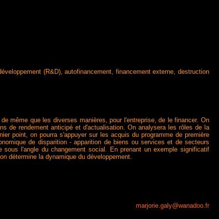
he-développement (R&D), autofinancement, financement externe, destruction
 de même que les diverses manières, pour l'entreprise, de le financer. On
ions de rendement anticipé et d'actualisation. On analysera les rôles de la
rnier point, on pourra s'appuyer sur les acquis du programme de première
onomique de disparition - apparition de biens ou services et de secteurs
 sous l'angle du changement social. En prenant un exemple significatif
raction détermine la dynamique du développement.
marjorie.galy@wanadoo.fr