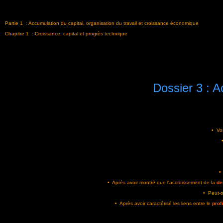
Partie 1 : Accumulation du capital, organisation du travail et croissance économique
Chapitre 1 : Croissance, capital et progrès technique
Dossier 3 : A
• Vou
•
• Après avoir montré que l'accroissement de la
d
• Peut-o
• Après avoir caractérisé les liens entre le
prof