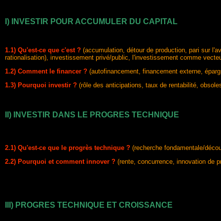
I) INVESTIR POUR ACCUMULER DU CAPITAL
1.1) Qu'est-ce que c'est ?
(accumulation, détour de production, pari sur l
rationalisation), investissement privé/public, l'investissement comme vecte
1.2)
Comment le financer ?
(autofinancement, financement externe, épargne
1.3)
Pourquoi investir ?
(rôle des anticipations, taux de rentabilité, obso
II)
INVESTIR DANS LE PROGRES TECHNIQUE
2.1) Qu'est-ce que le progrès technique ?
(recherche fondamentale/découv
2.2) Pourquoi et comment innover ?
(rente, concurrence, innovation de p
III)
PROGRES TECHNIQUE ET CROISSANCE