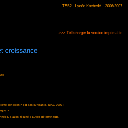
TES2 - Lycée Koeberlé – 2006/2007
>>> Télécharger la version imprimable
et croissance
06)
 cette condition n'est pas suffisante. (BAC 2003)
ement ?
nnées, a aussi résulté d'autres déterminants.